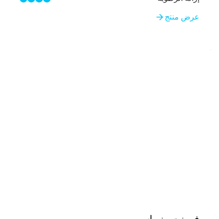
4/4
عرض منتج
فرونت رنر إس بي