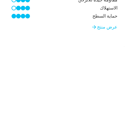
3/4
الاستهلاك
3/4
حماية السطح
4/4
عرض منتج