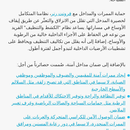
حماية الممرات والمداخل مع
فرونت رنر
، نظامنا المتكامل
لحصيرة المدخل التي تقلل من الانزلاق والتعثّر عن طريق إيقاف
الأوساخ في مساراتها. يساعد نظام "الكشط والتنظيف" الفريد
من نوعه في الحفاظ على الأجزاء الداخلية خالية من الرطوبة
والأوساخ، إضافةً إلى أنه يقلل من تكاليف التنظيف ويحافظ على
تشطيبات الأرضيات الداخلية لتبدو أجمل لفترة أطول.
بالإضافة إلى ضمان مداخل آمنة، صُممت حصائرناً من أجل:
إيجاد ممرات آمنة للمقيمين والضيوف والموظفين وموظفي
الصيانة، لا سيما في المناطق التي قد تصبح زلقة، مثل السلالم
والأسطح الخارجية
توفير النظافة والراحة وتوفير الاحتكاك للأقدام في المناطق
الرطبة مثل حمامات السباحة والصالات الرياضية وغرف تغيير
الملابس.
ضمان الوصول الآمن للكراسي المتحركة والعربات على
الممرات المنحدرة، لا سيما في دور رعاية المسنين ومرافق