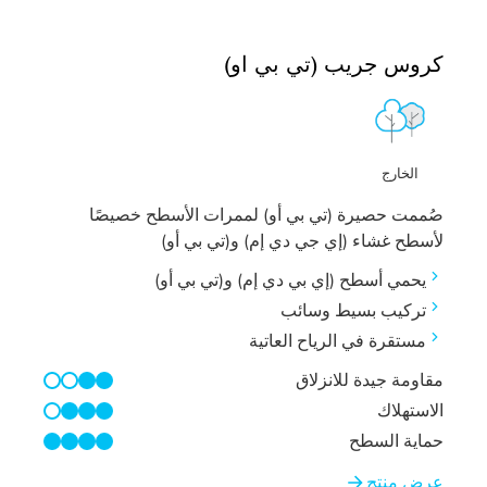
كروس جريب (تي بي او)
الخارج
صُممت حصيرة (تي بي أو) لممرات الأسطح خصيصًا
لأسطح غشاء (إي جي دي إم) و(تي بي أو)
يحمي أسطح (إي بي دي إم) و(تي بي أو)
تركيب بسيط وسائب
مستقرة في الرياح العاتية
مقاومة جيدة للانزلاق
2/4
الاستهلاك
3/4
حماية السطح
4/4
عرض منتج