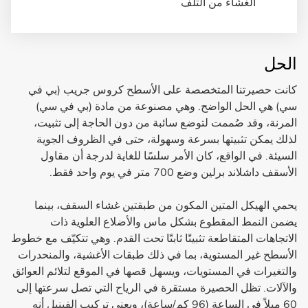
الغشاء من التلف
الحل
كانت حصيرتنا المتخصصة على الأسطح كروس جريب (بي في
سي) هي الحل الواضح. وهي مصنوعة من مادة (بي في سي)
المرنة، وقد صُممت لتوضع سائبة من دون الحاجة إلى تثبيت،
لذلك يمكن تثبيتها بسرعة وسهولة، حتى في الظروف الجوية
السيئة. في الواقع، كان الأمر سلسًا للغاية لدرجة أن مقاول
الأسقف داشلاند برلين وضع 700 متر في يوم واحد فقط.
يحمي الهيكل المتين المكون من طبقتين غشاء السقف، بينما
يضمن النمط المقطوع بشكل ماس والأضلاع العلوية ذات
الاتجاهات المتقاطعة تثبيتًا ثابتًا تحت القدم. وهي تتكيّف مع خطوط
الأسطح غير المستوية، بما في ذلك طبقات الأغشية، والمنحدرات
والتغيرات في المستويات، ويسهل قصها في الموقع لتلائم العوائق
والآلات. تظل الحصيرة مستقرة في الرياح التي تصل سرعتها إلى
60 ميلاً في الساعة (96 كم/ساعة)، ويعني تركيب الفينيل أنه