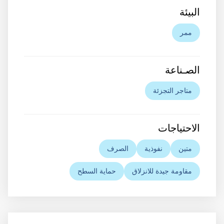
البيئة
ممر
اﻟﺼـﻨﺎﻋﺔ
متاجر التجزئة
الاحتياجات
متين
نفوذية
الصرف
مقاومة جيدة للانزلاق
حماية السطح