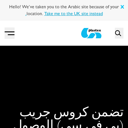
Hello! We’ve taken you to the Arabic site because of your
location.
Take me to the UK site instead.
Menu
Search
Plastex Matting
تضمن كروس جريب
(بي في سي) الوصول