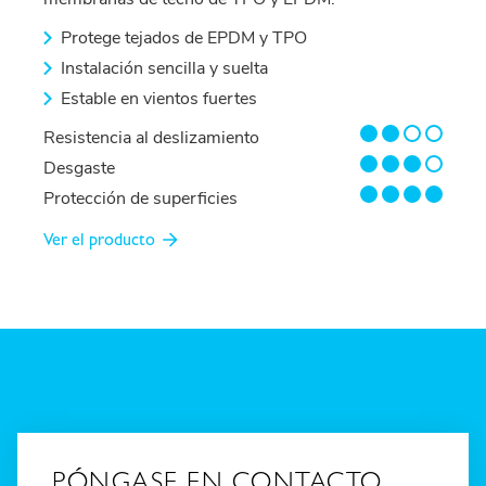
Protege tejados de EPDM y TPO
Instalación sencilla y suelta
Estable en vientos fuertes
2/4
Resistencia al deslizamiento
3/4
Desgaste
4/4
Protección de superficies
Ver el producto
PÓNGASE EN CONTACTO