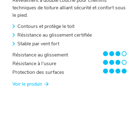
Revêtement à double couche pour chemins
techniques de toiture alliant sécurité et confort sous
le pied.
Contours et protège le toit
Résistance au glissement certifiée
Stable par vent fort
3/4
Résistance au glissement
3/4
Résistance à l'usure
4/4
Protection des surfaces
Voir le produit