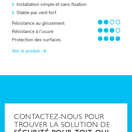
Installation simple et sans fixation
Stable par vent fort
2/4
Résistance au glissement
3/4
Résistance à l'usure
4/4
Protection des surfaces
Voir le produit
CONTACTEZ-NOUS POUR
TROUVER LA SOLUTION DE