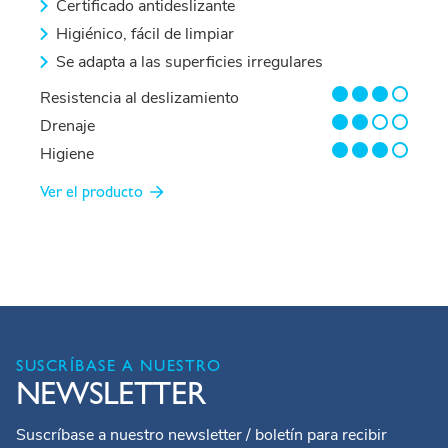
Certificado antideslizante
Higiénico, fácil de limpiar
Se adapta a las superficies irregulares
3/4
Resistencia al deslizamiento
2/4
Drenaje
3/4
Higiene
Ver el producto
SUSCRÍBASE A NUESTRO
NEWSLETTER
Suscríbase a nuestro newsletter / boletín para recibir