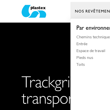
NOS REVÊTEMEN
Plastex Matting
Par environn
Chemins technique
Entrée
Espace de travail
Pieds nus
Toits
Trackgrip dissi
transport très