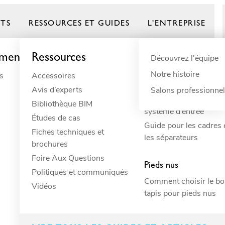
TS
RESSOURCES ET GUIDES
L’ENTREPRISE
ement
Ressources
Par besoin
Guides de produ
Par domaine
Découvrez l'équipe
Notre histoire
s
Accessoires
Amortissement
Animaux
Frontrunner
Avis d’experts
Antidérapant
Bâtiment
Salons professionne
Comment concevoir vo
Bibliothèque BIM
Anti-fatigue
Bâtiments commer
système d’entrée
Études de cas
Déversement
Commerce de détai
Guide pour les cadres 
Fiches techniques et
Drainage
Écoles
les séparateurs
brochures
ESD
Hôtellerie
pe la saleté dans l
Foire Aux Questions
Évacuation
Industriel
Pieds nus
Politiques et communiqués
Hygiène
Loisirs
Comment choisir le b
 fréquentés
Vidéos
Isolation électrique
Marin
tapis pour pieds nus
Protection des surfaces
Réfrigération comm
Résistant
Résidentiel