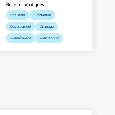
Besoin spécifiques
Résistant
Évacuation
Déversement
Drainage
Antidérapant
Anti-fatigue