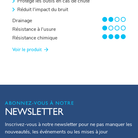
Protège les outils en cas de chute
Réduit l'impact du bruit
2/4
Drainage
1/4
Résistance à l'usure
4/4
Résistance chimique
Voir le produit
ABONNEZ-VOUS À NOTRE
NEWSLETTER
Inscrivez-vous à notre newsletter pour ne pas manquer les
nouveautés, les événements ou les mises à jour