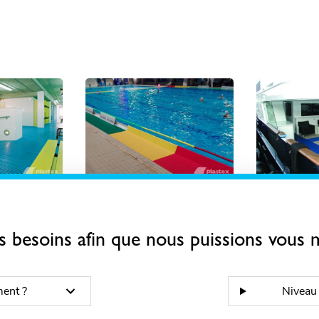
Matchs de water-
Allées 
polo
nus
s besoins afin que nous puissions vous m
ment ?
Niveau 