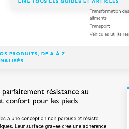
os tapis antidérapants
LIRE TOUS LES GUIDES ET ARTICLES
Secteur manufactur
 tapis de vestiaire sont
Transformation de
omique pour une large
aliments
Transport
us.
Véhicules utilitaires
S PRODUITS, DE A À Z
NNALISÉS
t parfaitement résistance au
et confort pour les pieds
es a une conception non poreuse et résiste
miques. Leur surface gravée crée une adhérence