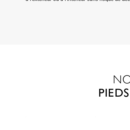
NO
PIED