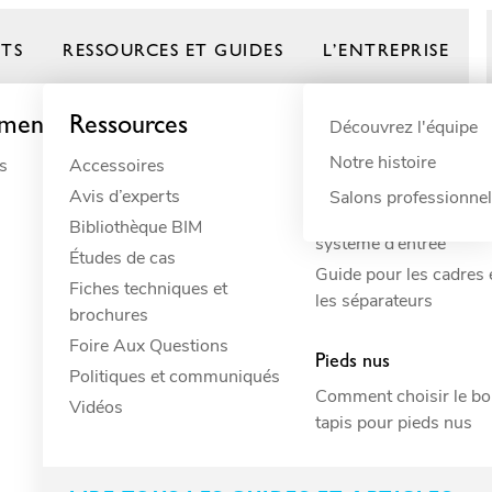
TS
RESSOURCES ET GUIDES
L’ENTREPRISE
ement
Ressources
Par besoin
Guides de produ
Par domaine
Découvrez l'équipe
Notre histoire
s
Accessoires
Amortissement
Animaux
Frontrunner
Avis d’experts
Antidérapant
Bâtiment
Salons professionne
Comment concevoir vo
Bibliothèque BIM
Anti-fatigue
Bâtiments commer
système d’entrée
Études de cas
Déversement
Commerce de détai
Guide pour les cadres 
Fiches techniques et
Drainage
Écoles
les séparateurs
brochures
ESD
Hôtellerie
ieds nus pour zon
Foire Aux Questions
Évacuation
Industriel
Pieds nus
Politiques et communiqués
Hygiène
Loisirs
Comment choisir le b
Vidéos
Isolation électrique
Marin
tapis pour pieds nus
Protection des surfaces
Réfrigération comm
Résistant
Résidentiel