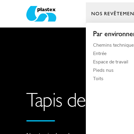
NOS REVÊTEMEN
Plastex Matting
Par environn
Chemins technique
Entrée
Espace de travail
Pieds nus
Toits
Tapis de sol p