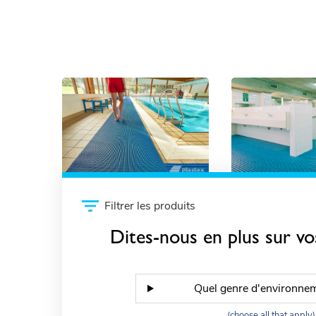
Bord de piscine et
Vestiaires
zones de baignade
Filtrer les produits
Dites-nous en plus sur vo
Quel genre d'environne
(choose all that apply)