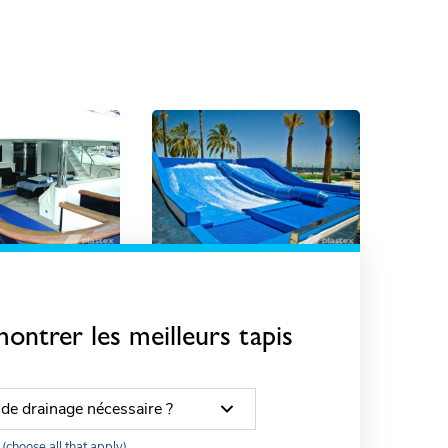
pour pieds
Stimulateurs
d'ondes
ontrer les meilleurs tapis
de drainage nécessaire ?
(choose all that apply)