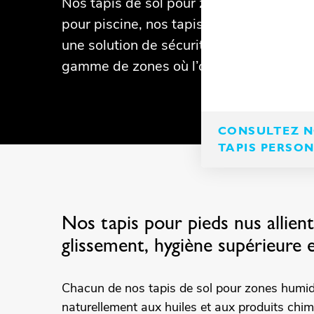
Nos tapis de sol pour zones humides, n
pour piscine, nos tapis de piscine et nos
une solution de sécurité légère et écon
gamme de zones où l’on marche pieds n
CONSULTEZ NO
TAPIS PERSO
Nos tapis pour pieds nus allien
glissement, hygiène supérieure 
Chacun de nos tapis de sol pour zones humid
naturellement aux huiles et aux produits chi