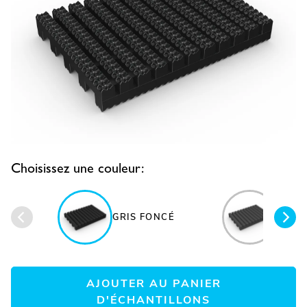
Choisissez une couleur:
GRIS FONCÉ
BLEU
AJOUTER AU PANIER
D'ÉCHANTILLONS