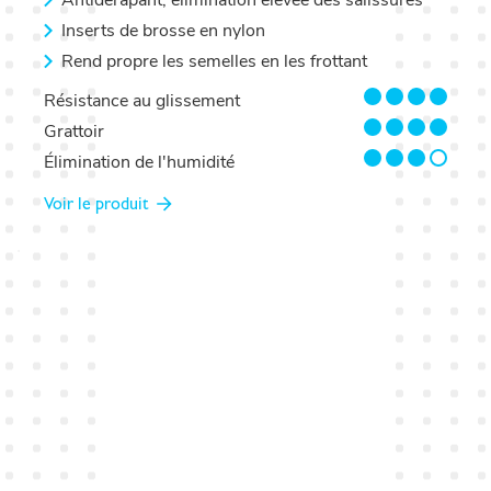
Inserts de brosse en nylon
Rend propre les semelles en les frottant
4/4
Résistance au glissement
4/4
Grattoir
3/4
Élimination de l'humidité
Voir le produit