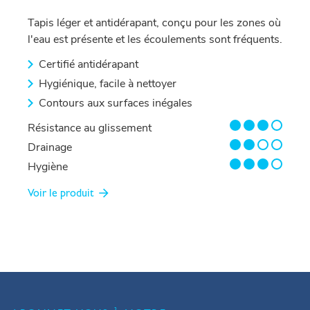
Tapis léger et antidérapant, conçu pour les zones où
l'eau est présente et les écoulements sont fréquents.
Certifié antidérapant
Hygiénique, facile à nettoyer
Contours aux surfaces inégales
3/4
Résistance au glissement
2/4
Drainage
3/4
Hygiène
Voir le produit