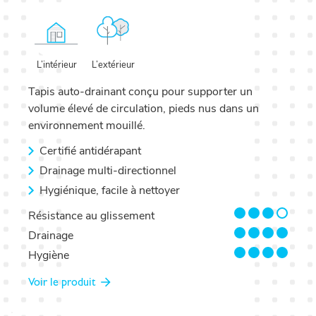
L’extérieur
L’intérieur
Tapis auto-drainant conçu pour supporter un
volume élevé de circulation, pieds nus dans un
environnement mouillé.
Certifié antidérapant
Drainage multi-directionnel
Hygiénique, facile à nettoyer
3/4
Résistance au glissement
4/4
Drainage
4/4
Hygiène
Voir le produit