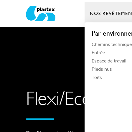
NOS REVÊTEMEN
Plastex Matting
Par environn
Chemins technique
Entrée
Espace de travail
Pieds nus
Toits
Flexi/Eco Coi