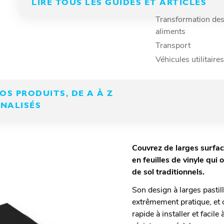
e (picots larges), idéal
LIRE TOUS LES GUIDES ET ARTICLES
Secteur manufactur
Transformation de
aliments
Transport
Véhicules utilitaires
S PRODUITS, DE A À Z
NNALISÉS
Couvrez de larges surfac
en feuilles de vinyle qui
de sol traditionnels.
Son design à larges pasti
extrêmement pratique, et of
rapide à installer et facile