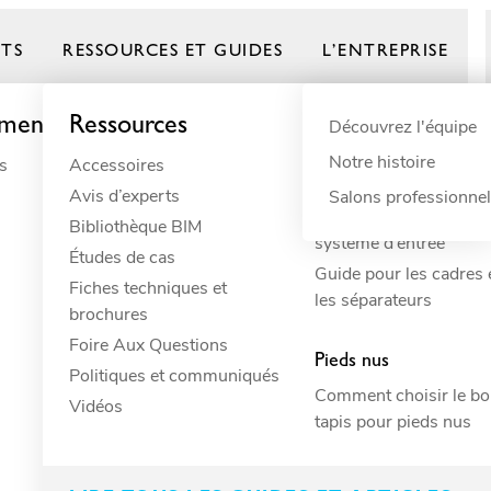
TS
RESSOURCES ET GUIDES
L’ENTREPRISE
ement
Ressources
Par besoin
Guides de produ
Par domaine
Découvrez l'équipe
Notre histoire
s
Accessoires
Amortissement
Animaux
Frontrunner
Avis d’experts
Antidérapant
Bâtiment
Salons professionne
Comment concevoir vo
Bibliothèque BIM
Anti-fatigue
Bâtiments commer
système d’entrée
Études de cas
Déversement
Commerce de détai
Guide pour les cadres 
Fiches techniques et
Drainage
Écoles
les séparateurs
brochures
ESD
Hôtellerie
n
Foire Aux Questions
Évacuation
Industriel
Pieds nus
Politiques et communiqués
Hygiène
Loisirs
Comment choisir le b
Vidéos
Isolation électrique
Marin
tapis pour pieds nus
Protection des surfaces
Réfrigération comm
Résistant
Résidentiel