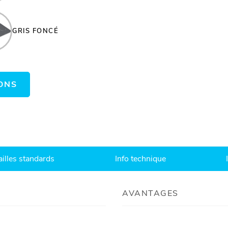
GRIS FONCÉ
ONS
ailles standards
Info technique
AVANTAGES