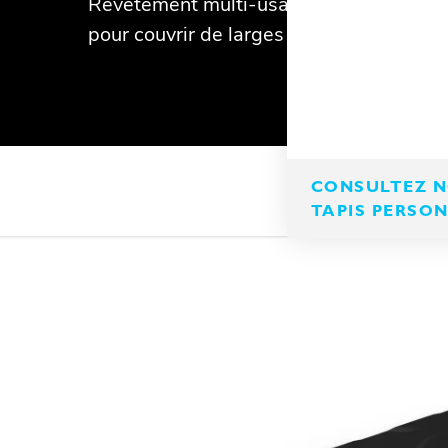
Revêtement multi-usage, motif podotactil
pour couvrir de larges surfaces.
CONSULTEZ NO
TAPIS PERSO